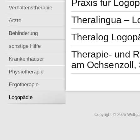
Praxis für Logo
Verhaltenstherapie
Theralingua – 
Ärzte
Behinderung
Theralog Logop
sonstige Hilfe
Therapie- und R
Krankenhäuser
am Ochsenzoll
Physiotherapie
Ergotherapie
Logopädie
Copyright © 2026 Wolfg